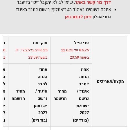
דרך צור קשר באתר
, שימו לב לא יתקבל זיכוי בדיעבד
אינכם רשומים באיגוד הטריאתלון? רישום כחבר באיגוד
הטריאתלון
ניתן לבצע כאן
פרי סייל
מוקדמת
רגי
8.6.25 עד 22.6.25
23.6.25 עד 31.12.25
בשעה 23:59
בשעה 23:59
בשעה 9
אחוז
אחוז
אחו
הנחה
הנחה
הנח
מקצה/תאריכים
לחבר
לחבר
לחב
איגוד /
מחיר
איגוד /
מחיר
איגו
נרשם
הרשמה
נרשם
הרשמה
נרש
ישראמן
ישראמן
ישר
2027
2027
(בודדים)
(בודדים)
(בו